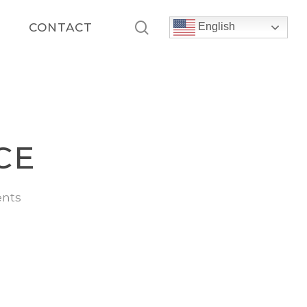
search
S
CONTACT
English
CE
nts