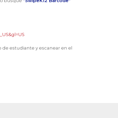
s o busque
“SwipeK12 Barcode”
en_US&gl=US
o de estudiante y escanear en el