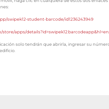
n móvil, haga clic en cualquiera de estos dos enlace
ones:
/app/swipek12-student-barcode/id1236243949
om/store/apps/details?id=swipek12.barcodeapp&hl=
icación solo tendrán que abrirla, ingresar su númer
dificio.