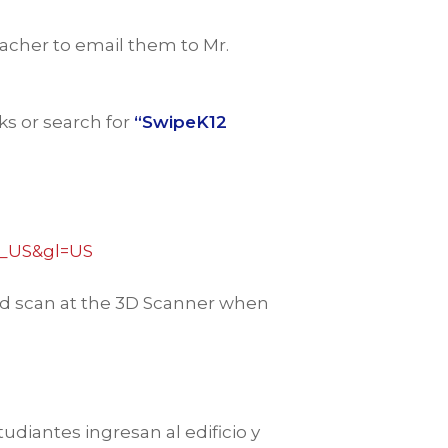
acher to email them to Mr.
ks or search for
“SwipeK12
en_US&gl=US
and scan at the 3D Scanner when
diantes ingresan al edificio y