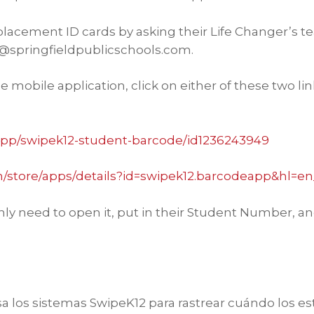
lacement ID cards by asking their Life Changer’s te
@springfieldpublicschools.com.
e mobile application, click on either of these two lin
/app/swipek12-student-barcode/id1236243949
om/store/apps/details?id=swipek12.barcodeapp&hl=
nly need to open it, put in their Student Number, 
los sistemas SwipeK12 para rastrear cuándo los estu