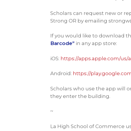
Scholars can request new or rep
Strong OR by emailing strongw
If you would like to download th
Barcode”
in any app store:
iOS:
https://apps.apple.com/us
Android:
https://play.google.c
Scholars who use the app will o
they enter the building.
~
La High School of Commerce usa 